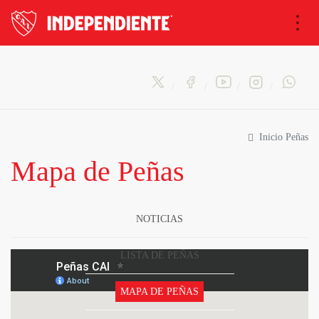
Nav
Inicio Peñas
Mapa de Peñas
NOTICIAS
LISTA DE PEÑAS
MAPA DE PEÑAS