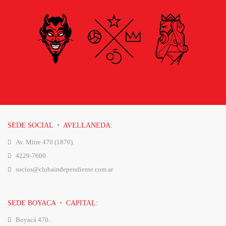
·
SEDE SOCIAL
AVELLANEDA:
Av. Mitre 470 (1870).
4229-7600
socios@clubaindependiente.com.ar
·
SEDE BOYACA
CAPITAL:
Boyacá 470.