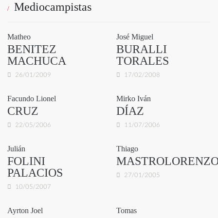
Mediocampistas
Matheo
José Miguel
BENITEZ
BURALLI
MACHUCA
TORALES
26/01/2009
17/02/2008
Facundo Lionel
Mirko Iván
CRUZ
DÍAZ
22/05/2006
11/07/2006
Julián
Thiago
FOLINI
MASTROLORENZ
PALACIOS
27/01/2005
10/05/2007
Ayrton Joel
Tomas