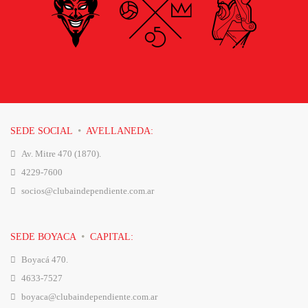
·
SEDE SOCIAL
AVELLANEDA:
Av. Mitre 470 (1870).
4229-7600
socios@clubaindependiente.com.ar
·
SEDE BOYACA
CAPITAL:
Boyacá 470.
4633-7527
boyaca@clubaindependiente.com.ar