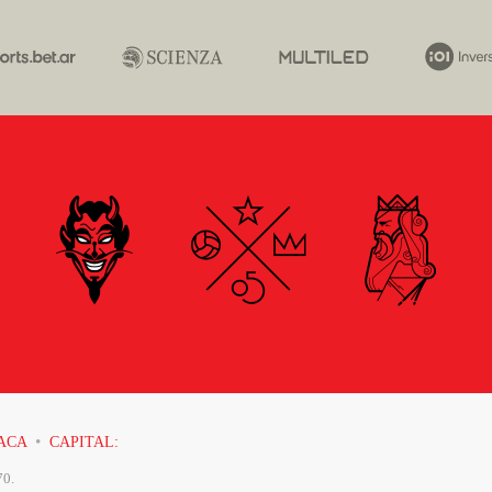
·
YACA
CAPITAL:
70.