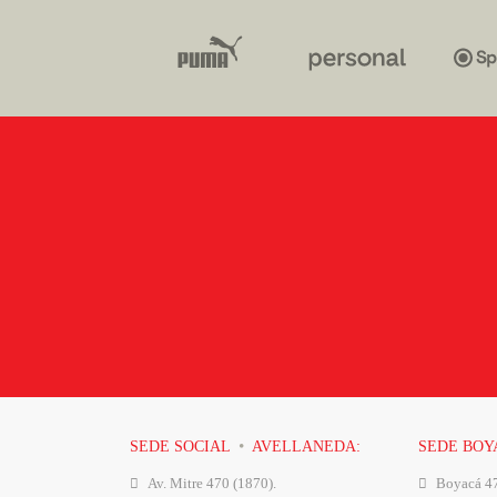
·
SEDE SOCIAL
AVELLANEDA:
SEDE BO
Av. Mitre 470 (1870).
Boyacá 4