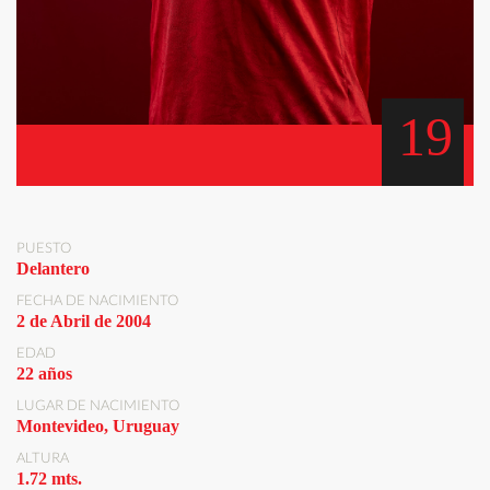
19
PUESTO
Delantero
FECHA DE NACIMIENTO
2 de Abril de 2004
EDAD
22 años
LUGAR DE NACIMIENTO
Montevideo, Uruguay
ALTURA
1.72 mts.