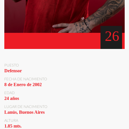
26
PUESTO
Defensor
FECHA DE NACIMIENTO
8 de Enero de 2002
EDAD
24 años
LUGAR DE NACIMIENTO
Lanús, Buenos Aires
ALTURA
1.85 mts.