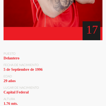
17
PUESTO
Delantero
FECHA DE NACIMIENTO
5 de Septiembre de 1996
EDAD
29 años
LUGAR DE NACIMIENTO
Capital Federal
ALTURA
1.76 mts.